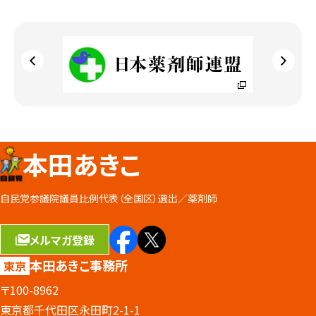
本田あきこ
自民党参議院議員比例代表（全国区）選出／
薬剤師
メルマガ登録
本田あきこ事務所
東京
〒100-8962
東京都千代田区永田町2-1-1