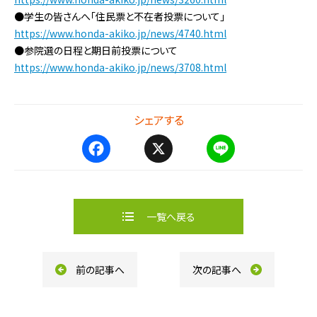
●学生の皆さんへ「住民票と不在者投票について」
https://www.honda-akiko.jp/news/4740.html
●参院選の日程と期日前投票について
https://www.honda-akiko.jp/news/3708.html
シェアする
F
X
L
a
i
c
n
e
e
b
一覧へ戻る
o
o
k
前の記事へ
次の記事へ