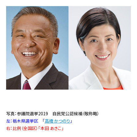
写真：参議院選挙2019 自民党公認候補（敬称略）
左：栃木県選挙区 「
高橋 かつのり
」
右：比例（全国区）「本田 あきこ」