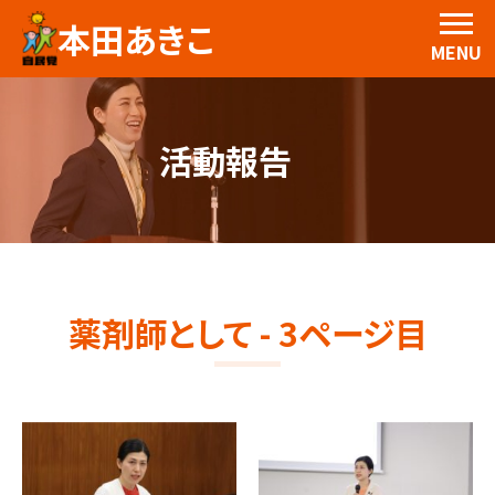
本田あきこ
MENU
活動報告
薬剤師として - 3ページ目