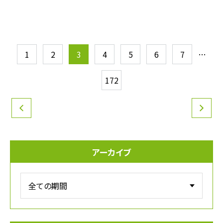
投
1
2
3
4
5
6
7
…
稿
172
の
ペー
ジ
アーカイブ
送
り