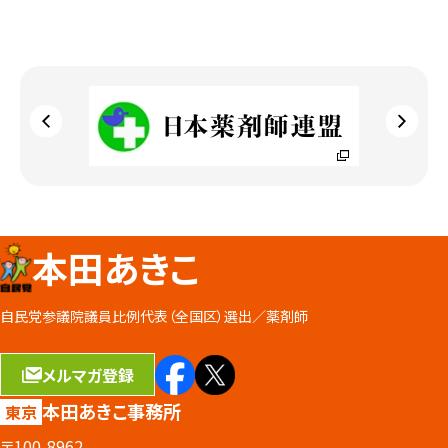
本田あきこ
自民党参議院議員比例代表（全国区）選出／
薬剤師
メルマガ登録
本田あきこ事務所
東京
〒100-8962