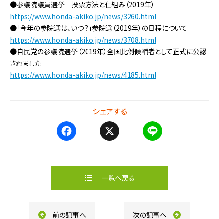
●参議院議員選挙 投票方法と仕組み（2019年）
https://www.honda-akiko.jp/news/3260.html
●「今年の参院選は、いつ？」参院選（2019年）の日程について
https://www.honda-akiko.jp/news/3708.html
●自民党の参議院選挙（2019年）全国比例候補者として正式に公認
されました
https://www.honda-akiko.jp/news/4185.html
シェアする
F
X
L
a
i
c
n
e
e
b
一覧へ戻る
o
o
k
前の記事へ
次の記事へ