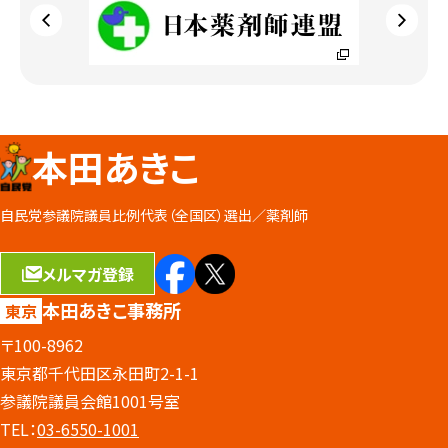
本田あきこ
自民党参議院議員比例代表（全国区）選出／
薬剤師
メルマガ登録
本田あきこ事務所
東京
〒100-8962
東京都千代田区永田町2-1-1
参議院議員会館1001号室
TEL：
03-6550-1001