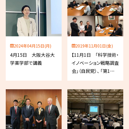
2024年04月15日(月)
2019年11月01日(金)
4月15日 大阪大谷大
【11月1日 「科学技術・
学薬学部で講義
イノベーション戦略調査
会」（自民党）、 「第1回
女性局・青年局合同憲
法勉強会」（自民党）、
「性犯罪・性暴力被害者
の支援体制充実に関す
るPT」（与党）、「横浜市
薬剤師会鼎談」】