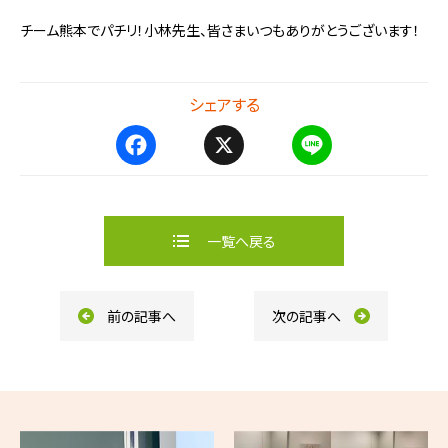
チ
ーム熊本でパチリ！小林先生、皆さまいつもありがとうご
ざいます！
シェアする
F
X
L
a
i
c
n
e
e
b
一覧へ戻る
o
o
k
前の記事へ
次の記事へ