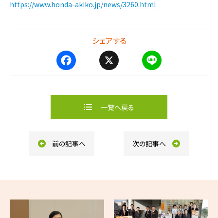
https://www.honda-akiko.jp/news/3260.html
シェアする
F
X
L
a
i
c
n
e
e
b
一覧へ戻る
o
o
k
前の記事へ
次の記事へ