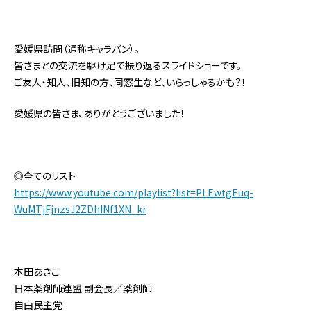
愛媛県訪問（通称キャラバン）。
皆さまとの交流を駆け足で振り返るスライドショーです。
ご友人・知人、旧知の方、同窓生など、いらっしゃるかも？！
愛媛県の皆さま、ありがとうございました！
◎全てのリスト
https://www.youtube.com/playlist?list=PLEwtgEuq-
WuMTjFjnzsJ2ZDhINf1XN_kr
本田あきこ
日本薬剤師連盟 副会長／薬剤師
自由民主党