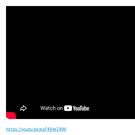
https://youtu.be/epF4IHeZ4WI