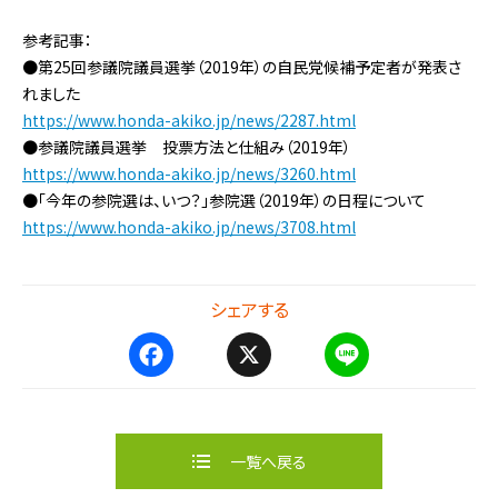
参考記事：
●第25回参議院議員選挙（2019年）の自民党候補予定者が発表さ
れました
https://www.honda-akiko.jp/news/2287.html
●参議院議員選挙 投票方法と仕組み（2019年）
https://www.honda-akiko.jp/news/3260.html
●「今年の参院選は、いつ？」参院選（2019年）の日程について
https://www.honda-akiko.jp/news/3708.html
シェアする
F
X
L
a
i
c
n
e
e
b
一覧へ戻る
o
o