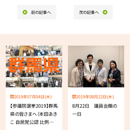
k
前の記事へ
次の記事へ
2019年07月04日(木)
2019年08月22日(木)
【参議院選挙2019】群馬
8月22日 議員会館の
県の皆さまへ（本田あき
一日
こ 自民党公認 比例代
表／薬剤師）