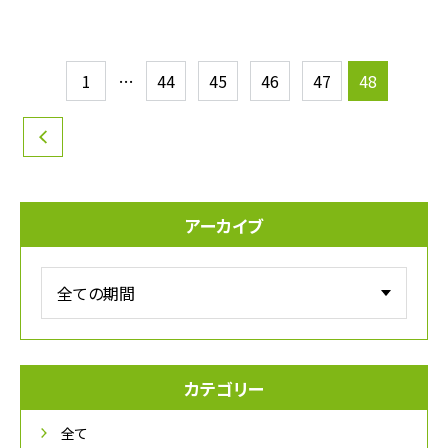
投
1
…
44
45
46
47
48
稿
の
ペー
アーカイブ
ジ
送
り
カテゴリー
全て