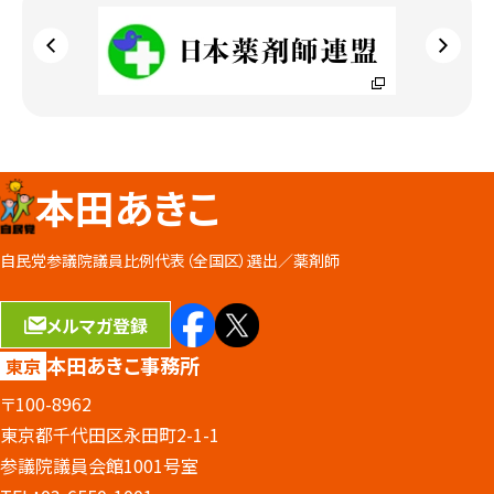
本田あきこ
自民党参議院議員比例代表（全国区）選出／
薬剤師
メルマガ登録
本田あきこ事務所
東京
〒100-8962
東京都千代田区永田町2-1-1
参議院議員会館1001号室