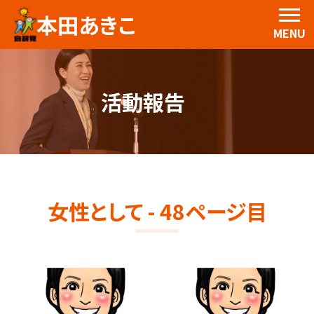
本田あきこ
MENU
活動報告
女性として - 48ページ目