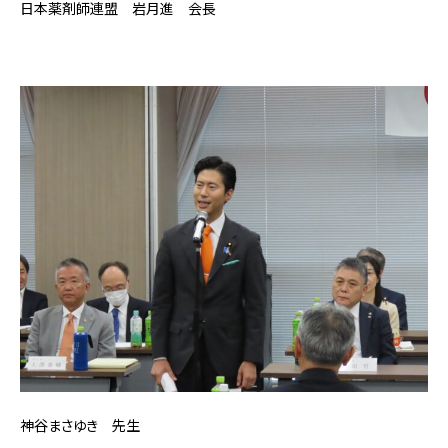
日本薬剤師連盟 岩月進 会長
神谷まさゆき 先生