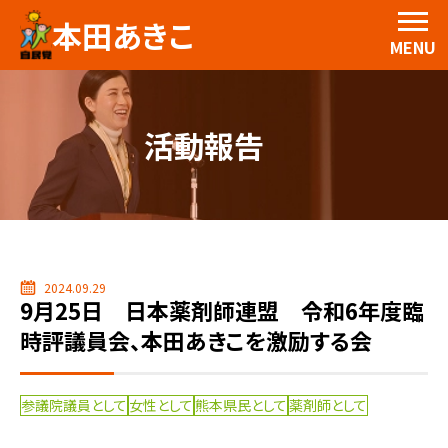
本田あきこ
MENU
活動報告
2024.09.29
9月25日 日本薬剤師連盟 令和6年度臨
時評議員会、本田あきこを激励する会
参議院議員として
女性として
熊本県民として
薬剤師として