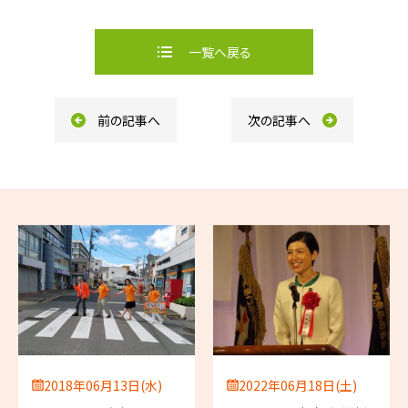
a
i
c
n
e
e
b
一覧へ戻る
o
o
k
前の記事へ
次の記事へ
2018年06月13日(水)
2022年06月18日(土)