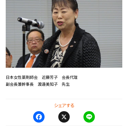
日本女性薬剤師会 近藤芳子 会長代理
副会長兼幹事長 渡邉美知子 先生
シェアする
F
X
L