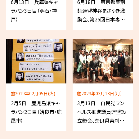
6月13日 兵庫県キャ
6月18日 東京都薬剤
ラバン3日目（明石・神
師連盟神谷まさゆき激
戸）
励会、第25回日本専門
薬局同志会全国大会
2019年02月05日(火)
2023年03月13日(月)
2月5日 鹿児島県キャ
3月13日 自民党ワン
ラバン2日目（姶良市・鹿
ヘルス推進議員連盟設
屋市）
立総会、奈良県薬剤師
連盟 囲む会