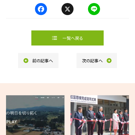
F
X
L
a
i
c
n
e
e
b
一覧へ戻る
o
o
k
前の記事へ
次の記事へ