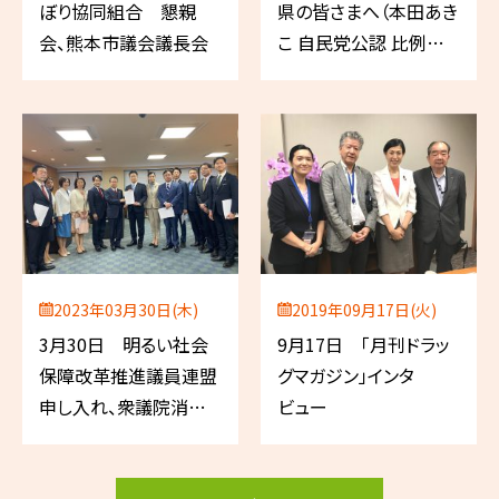
ぼり協同組合 懇親
県の皆さまへ（本田あき
会、熊本市議会議長会
こ 自民党公認 比例代
表／薬剤師）
2023年03月30日(木)
2019年09月17日(火)
3月30日 明るい社会
9月17日 「月刊ドラッ
保障改革推進議員連盟
グマガジン」インタ
申し入れ、衆議院消費
ビュー
者問題特別委員会