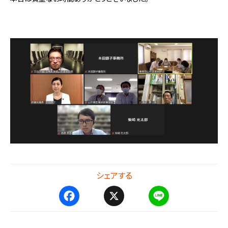
シェアする
F
X
L
a
i
c
n