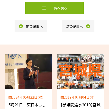
e
e
b
一覧へ戻る
o
o
k
前の記事へ
次の記事へ
2024年05月22日(水)
2019年07月04日(木)
5月21日 東日本おし
【参議院選挙2019】宮城