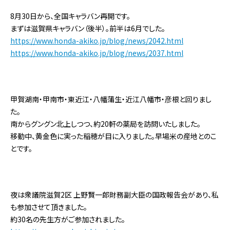
8月30日から、全国キャラバン再開です。
まずは滋賀県キャラバン（後半）。前半は6月でした。
https://www.honda-akiko.jp/blog/news/2042.html
https://www.honda-akiko.jp/blog/news/2037.html
甲賀湖南・甲南市・東近江・八幡蒲生・近江八幡市・彦根と回りまし
た。
南からグングン北上しつつ、約20軒の薬局を訪問いたしました。
移動中、黄金色に実った稲穂が目に入りました。早場米の産地とのこ
とです。
夜は衆議院滋賀2区 上野賢一郎財務副大臣の国政報告会があり、私
も参加させて頂きました。
約30名の先生方がご参加されました。