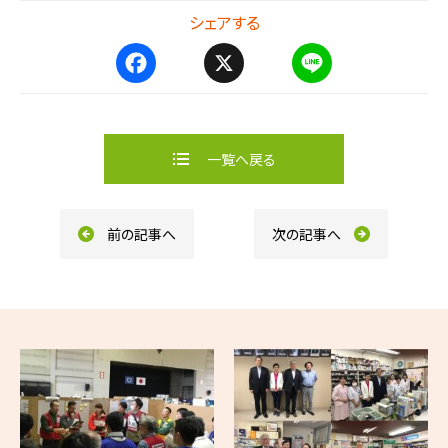
シェアする
F
X
L
a
i
c
n
e
e
b
一覧へ戻る
o
o
k
前の記事へ
次の記事へ