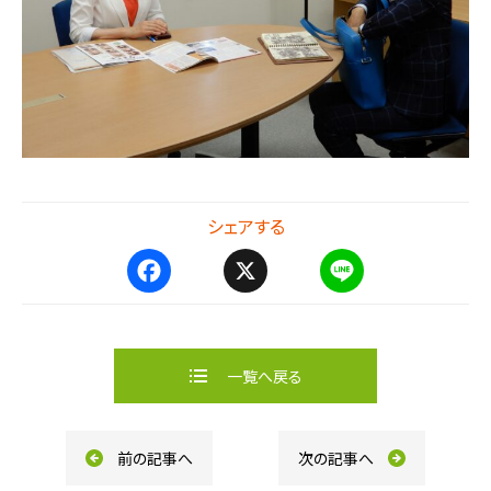
シェアする
F
X
L
a
i
c
n
e
e
b
一覧へ戻る
o
o
k
前の記事へ
次の記事へ