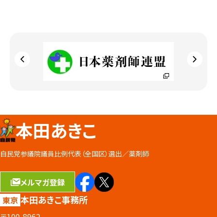
本田あきこ
自民党参議院議員比例代表（全国区）選出／
薬剤師
メルマガ登録
本田あきこ事務所
東京
〒100-8962