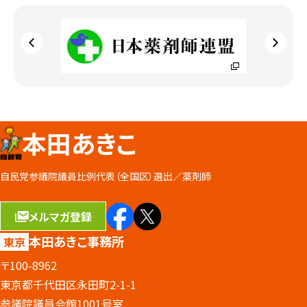
本田あきこ
自民党参議院議員比例代表（全国区）選出／
薬剤師
メルマガ登録
本田あきこ事務所
東京
〒100-8962
東京都千代田区永田町2-1-1
参議院議員会館1001号室