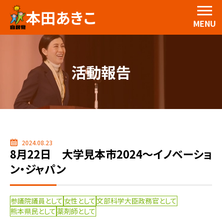
本田あきこ
MENU
活動報告
2024.08.23
8月22日 大学見本市2024～イノベーショ
ン・ジャパン
参議院議員として
女性として
文部科学大臣政務官として
熊本県民として
薬剤師として