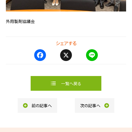
外用製剤協議会
シェアする
F
X
L
a
i
c
n
e
e
b
一覧へ戻る
o
o
k
前の記事へ
次の記事へ