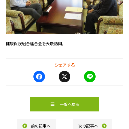
健康保険組合連合会を表敬訪問。
シェアする
F
X
L
a
i
c
n
e
e
b
一覧へ戻る
o
o
k
前の記事へ
次の記事へ