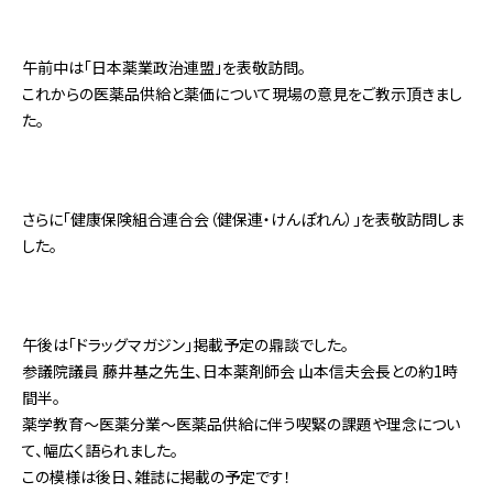
午前中は「日本薬業政治連盟」を表敬訪問。
これからの医薬品供給と薬価について現場の意見をご教示頂きまし
た。
さらに「健康保険組合連合会（健保連・けんぽれん）」を表敬訪問しま
した。
午後は「ドラッグマガジン」掲載予定の鼎談でした。
参議院議員 藤井基之先生、日本薬剤師会 山本信夫会長との約1時
間半。
薬学教育～医薬分業～医薬品供給に伴う喫緊の課題や理念につい
て、幅広く語られました。
この模様は後日、雑誌に掲載の予定です！