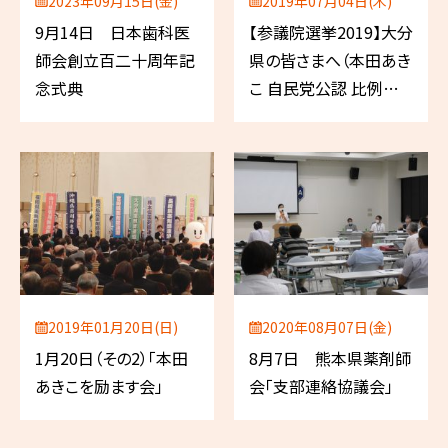
2023年09月15日(金)
2019年07月04日(木)
9月14日 日本歯科医
【参議院選挙2019】大分
師会創立百二十周年記
県の皆さまへ（本田あき
念式典
こ 自民党公認 比例代
表／薬剤師）
2019年01月20日(日)
2020年08月07日(金)
1月20日（その2）「本田
8月7日 熊本県薬剤師
あきこを励ます会」
会「支部連絡協議会」