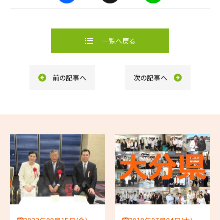
F
X
L
a
i
c
n
e
e
b
一覧へ戻る
o
o
k
前の記事へ
次の記事へ