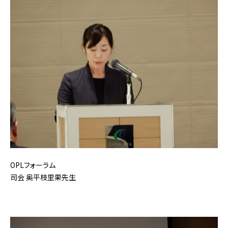
OPLフォーラム
司会 奥平枝里果先生