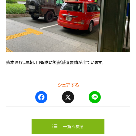
熊本県庁。早朝、自衛隊に災害派遣要請が出ています。
シェアする
F
X
L
a
i
c
n
e
e
b
一覧へ戻る
o
o