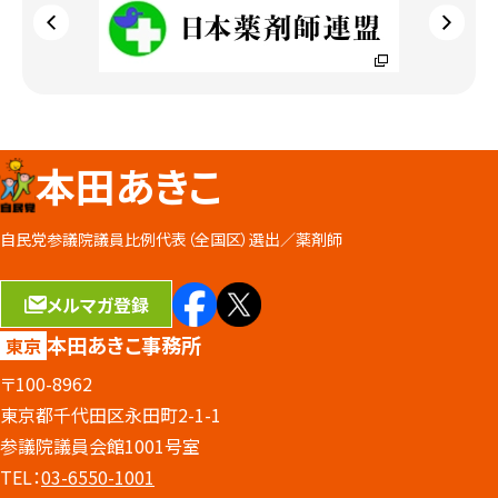
本田あきこ
自民党参議院議員比例代表（全国区）選出／
薬剤師
メルマガ登録
本田あきこ事務所
東京
〒100-8962
東京都千代田区永田町2-1-1
参議院議員会館1001号室
TEL：
03-6550-1001