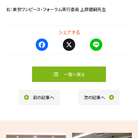
右：東京ワンピース・フォーラム実行委員 上原健嗣先生
シェアする
F
X
L
a
i
c
n
e
e
b
一覧へ戻る
o
o
k
前の記事へ
次の記事へ