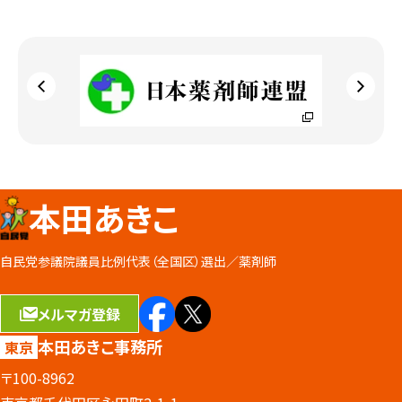
本田あきこ
自民党参議院議員比例代表（全国区）選出／
薬剤師
メルマガ登録
本田あきこ事務所
東京
〒100-8962