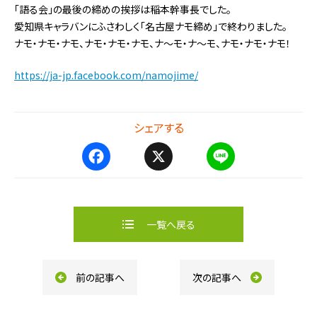
「語る会」の最後の締めの挨拶は稲本幹事長でした。
愛知県キャラバンにふさわしく「名古屋ナモ締め」で終わ
りました。
ナモ・ナモ・ナモ、ナモ・ナモ・ナモ、ナ～モ・ナ～モ、
ナモ・ナモ・ナモ！
https://ja-jp.facebook.com/namojime/
シェアする
F
X
L
a
i
c
n
e
e
b
一覧へ戻る
o
o
k
前の記事へ
次の記事へ