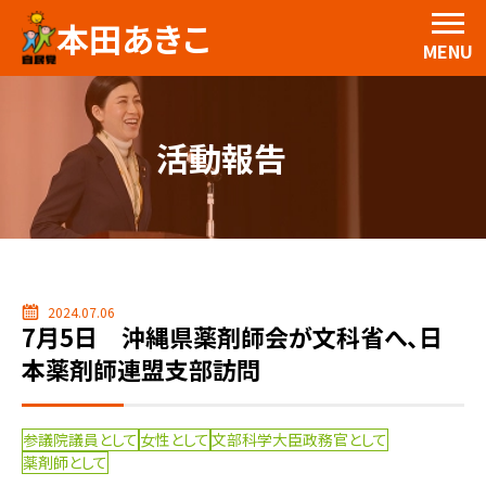
本田あきこ
MENU
活動報告
2024.07.06
7月5日 沖縄県薬剤師会が文科省へ、日
本薬剤師連盟支部訪問
参議院議員として
女性として
文部科学大臣政務官として
薬剤師として