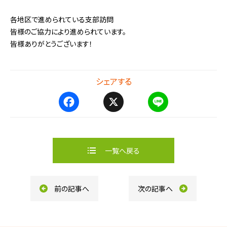
各地区で進められている支部訪問
皆様のご協力により進められています。
皆様ありがとうございます！
シェアする
F
X
L
a
i
c
n
e
e
b
一覧へ戻る
o
o
k
前の記事へ
次の記事へ