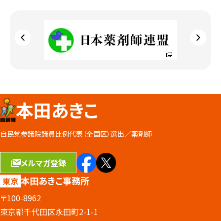
本田あきこ
自民党参議院議員比例代表（全国区）選出／
薬剤師
メルマガ登録
本田あきこ事務所
東京
〒100-8962
東京都千代田区永田町2-1-1