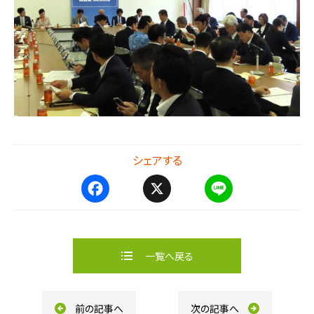
シェアする
F
X
L
a
i
c
n
e
e
b
一覧へ戻る
o
o
k
前の記事へ
次の記事へ