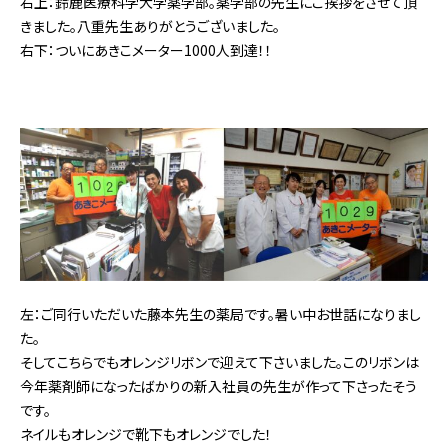
右上：鈴鹿医療科学大学薬学部。薬学部の先生にご挨拶を
させて頂
きました。八重先生ありがとうございました。
右下：ついにあきこメーター1000人到達！！
左：ご同行いただいた藤本先生の薬局です。暑い中お世話
になりまし
た。
そしてこちらでもオレンジリボンで迎えて下さいました。
このリボンは
今年薬剤師になったばかりの新入社員の先生
が作って下さったそう
です。
ネイルもオレンジで靴下もオレンジでした！