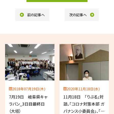
o
k
前の記事へ
次の記事へ
2018年07月19日(木)
2020年11月18日(水)
7月19日 岐阜県キャ
11月18日 「りぶる」対
ラバン_3日目最終日
談、「コロナ対策本部 ガ
（大垣）
バナンス小委員会」、「コ