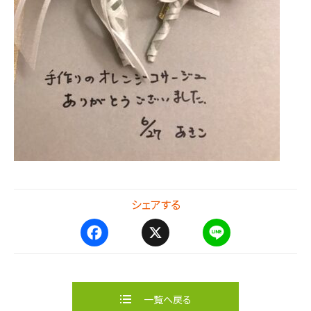
シェアする
F
X
L
a
i
c
n
e
e
b
一覧へ戻る
o