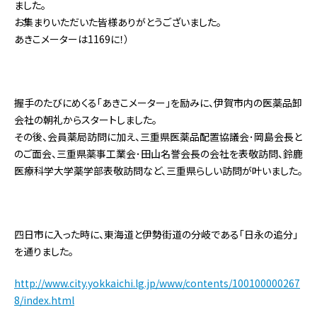
ました。
お集まりいただいた皆様ありがとうございました。
あきこメーターは1169に！）
握手のたびにめくる「あきこメーター」を励みに、伊賀市内の医薬品卸
会社の朝礼からスタートしました。
その後、会員薬局訪問に加え、三重県医薬品配置協議会･岡島会長と
のご面会、三重県薬事工業会･田山名誉会長の会社を表敬訪問、鈴鹿
医療科学大学薬学部表敬訪問など、三重県らしい訪問が叶いました。
四日市に入った時に、東海道と伊勢街道の分岐である「日永の追分」
を通りました。
http://www.city.yokkaichi.lg.jp/www/contents/100100000267
8/index.html