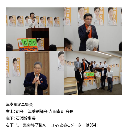
津支部ミニ集会
右上：司会 津薬剤師会 寺田幸司 会長
左下：石淵幹事長
右下：ミニ集会終了後の一コマ。あきこメーターは854
！