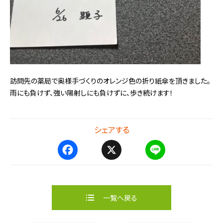
訪問先の薬局で奥様手づくりのオレンジ色の折り紙傘を頂
きました。
雨にも負けず、強い陽射しにも負けずに、歩き続けます！
シェアする
F
X
L
a
i
c
n
e
e
b
一覧へ戻る
o
o
k