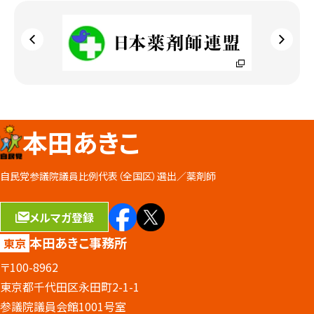
本田あきこ
自民党参議院議員比例代表（全国区）選出／
薬剤師
メルマガ登録
本田あきこ事務所
東京
〒100-8962
東京都千代田区永田町2-1-1
参議院議員会館1001号室