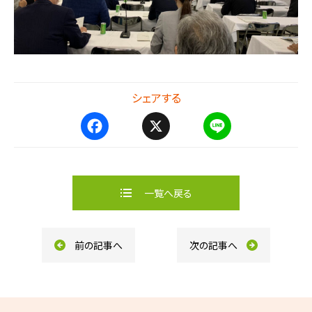
シェアする
F
X
L
a
i
c
n
e
e
b
一覧へ戻る
o
o
k
前の記事へ
次の記事へ