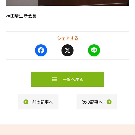
神田晴生 新会長
シェアする
F
X
L
a
i
c
n
e
e
b
一覧へ戻る
o
o
k
前の記事へ
次の記事へ