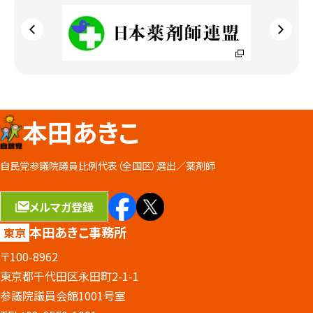
本田あきこ
自民党参議院議員比例代表（全国区）選出／
薬剤師
メルマガ登録
本田あきこ事務所
東京
〒100-8962
東京都千代田区永田町2-1-1
参議院議員会館1001号室