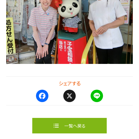
シェアする
F
X
L
a
i
c
n
e
e
b
一覧へ戻る
o
o