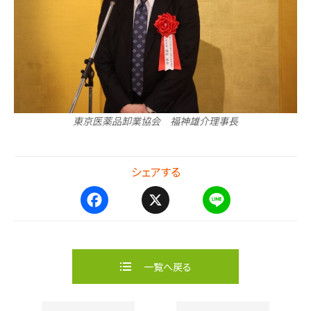
東京医薬品卸業協会 福神雄介理事長
シェアする
F
X
L
a
i
c
n
e
e
b
一覧へ戻る
o
o
k