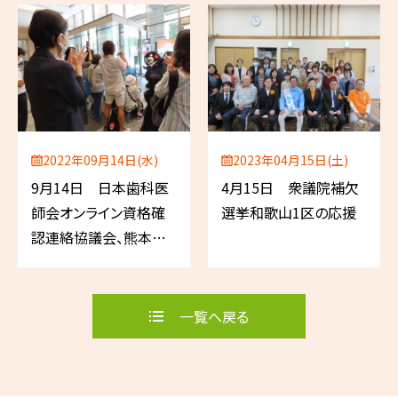
2022年09月14日(水)
2023年04月15日(土)
9月14日 日本歯科医
4月15日 衆議院補欠
師会オンライン資格確
選挙和歌山1区の応援
認連絡協議会、熊本県
観光・物産PR、熊本県連
自民党女性局総会
一覧へ戻る