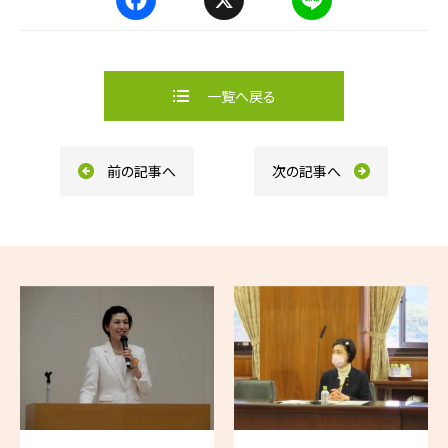
F
X
L
a
i
c
n
e
e
b
一覧へ戻る
o
o
k
前の記事へ
次の記事へ