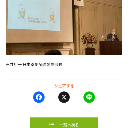
石井甲一 日本薬剤師連盟副会長
シェアする
F
X
L
a
i
c
n
e
e
b
一覧へ戻る
o