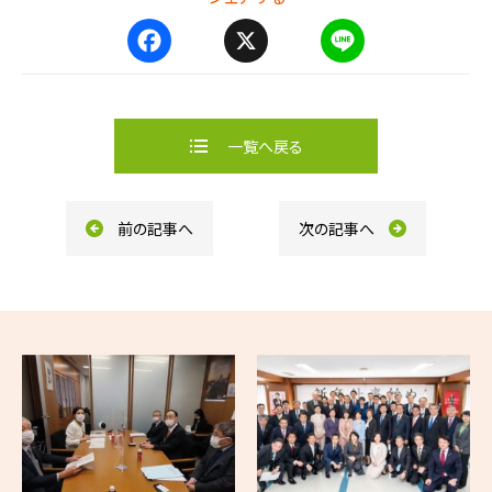
F
X
L
a
i
c
n
e
e
b
一覧へ戻る
o
o
k
前の記事へ
次の記事へ