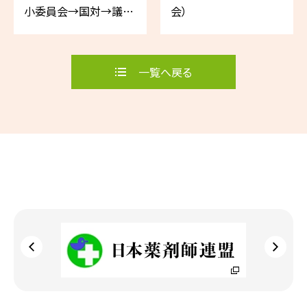
小委員会→国対→議運
会）
→議員総会→本会議→
地方創生消費者委員会
→科学技術イノベー
一覧へ戻る
ション戦略調査会ほか