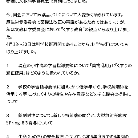
参議院文教科学委員会で質問にたちました。
今、国会において医薬品、OTCについて大変多く語られています。
厚生労働委員会で薬機法改正の審議があるためではありますが、
私は文教科学委員会において”くすり教育”の観点から取り上げまし
た。
4月13～20日は科学技術週間であることから、科学技術についても
取り上げました。
１ 現在の小中高の学習指導要領について「薬物乱用」と「くすりの
適正使用」はどのように扱われているか。
２ 学校の学習指導要領に加え、かつ低学年から、学校薬剤師を
活用する等により、くすりの特性や存在意義などを学ぶ機会の提供に
ついて
３ 薬剤耐性について。新しり抗菌薬の開発と、大型放射光施設
SPring-8の寄与について
４ 生命（いのち）の安全教育について。令和6年度までの4年間の