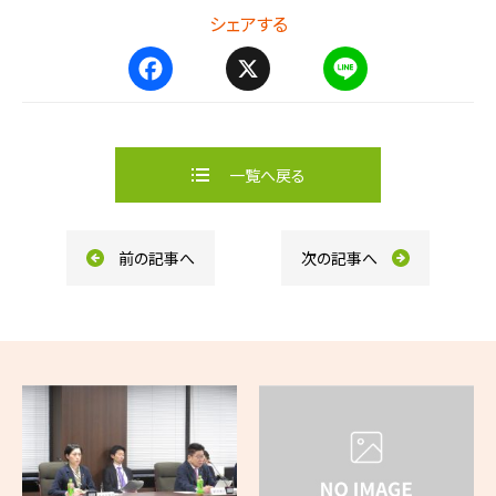
シェアする
F
X
L
a
i
c
n
e
e
b
一覧へ戻る
o
o
k
前の記事へ
次の記事へ