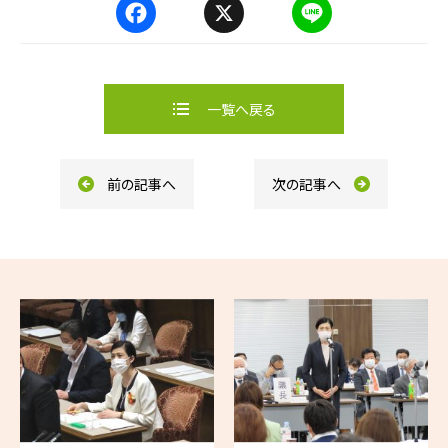
F
X
L
a
i
c
n
e
e
b
一覧へ戻る
o
o
k
前の記事へ
次の記事へ