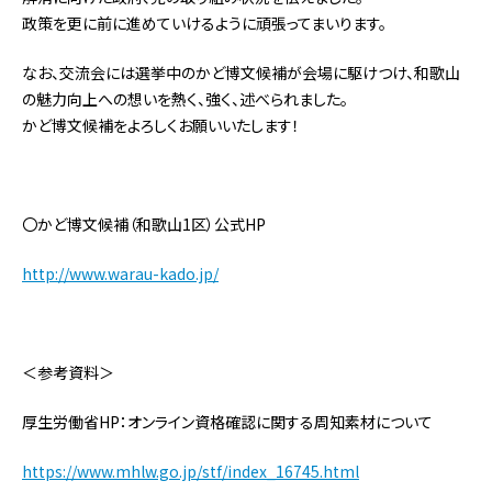
政策を更に前に進めていけるように頑張ってまいります。
なお、交流会には選挙中のかど博文候補が会場に駆けつけ、和歌山
の魅力向上への想いを熱く、強く、述べられました。
かど博文候補をよろしくお願いいたします！
〇かど博文候補（和歌山1区）公式HP
http://www.warau-kado.jp/
＜参考資料＞
厚生労働省HP：オンライン資格確認に関する周知素材について
https://www.mhlw.go.jp/stf/index_16745.html