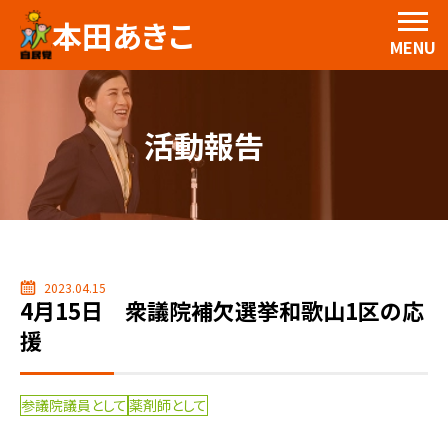
本田あきこ
MENU
活動報告
2023.04.15
4月15日 衆議院補欠選挙和歌山1区の応
援
参議院議員として
薬剤師として