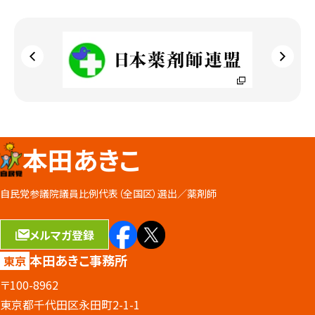
本田あきこ
自民党参議院議員比例代表（全国区）選出／
薬剤師
メルマガ登録
本田あきこ事務所
東京
〒100-8962
東京都千代田区永田町2-1-1