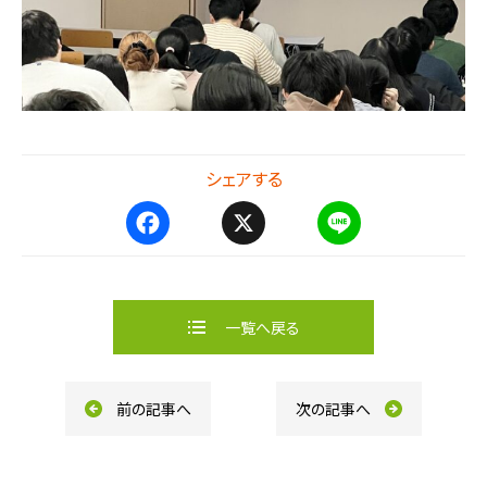
シェアする
F
X
L
a
i
c
n
e
e
b
一覧へ戻る
o
o
k
前の記事へ
次の記事へ