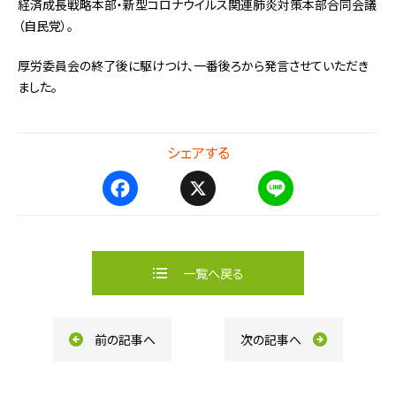
経済成長戦略本部・新型コロナウイルス関連肺炎対策本部合同会議
（自民党）。
厚労委員会の終了後に駆けつけ、一番後ろから発言させていただき
ました。
シェアする
F
X
L
a
i
c
n
e
e
b
一覧へ戻る
o
o
k
前の記事へ
次の記事へ