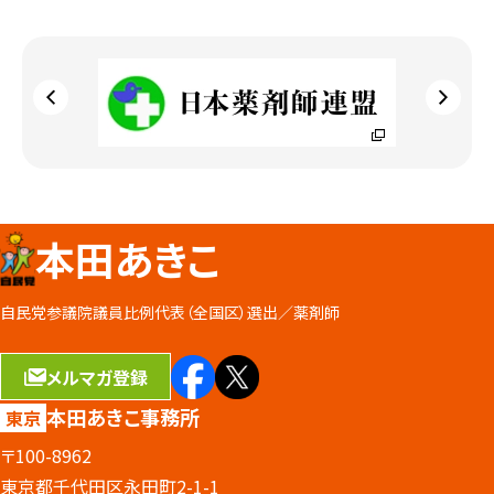
本田あきこ
自民党参議院議員比例代表（全国区）選出／
薬剤師
メルマガ登録
本田あきこ事務所
東京
〒100-8962
東京都千代田区永田町2-1-1