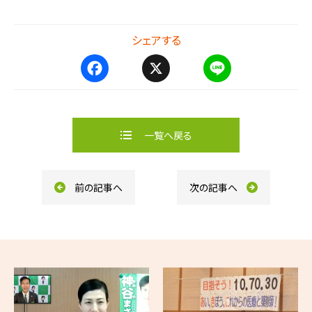
シェアする
F
X
L
a
i
c
n
e
e
b
一覧へ戻る
o
o
k
前の記事へ
次の記事へ