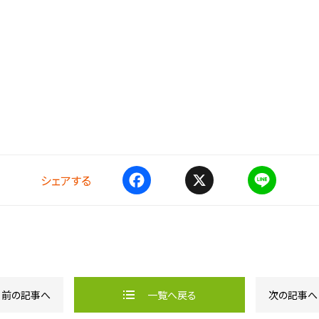
シェアする
F
X
L
a
i
c
n
e
e
b
o
o
k
前の記事へ
一覧へ戻る
次の記事へ