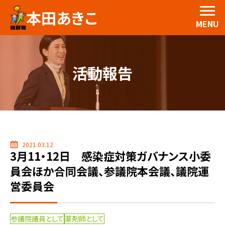
本田あきこ
MENU
活動報告
2021.03.12
3月11・12日 感染症対策ガバナンス小委
員会ほか合同会議、参議院本会議、議院運
営委員会
参議院議員として
薬剤師として