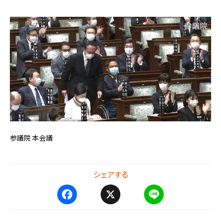
参議院 本会議
シェアする
F
X
L
a
i