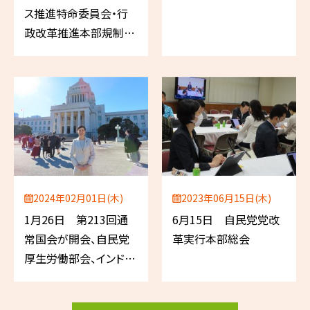
ス推進特命委員会・行
政改革推進本部規制改
革チーム 合同会議」「経
済成長戦略本部」（自民
党）
2024年02月01日(木)
2023年06月15日(木)
1月26日 第213回通
6月15日 自民党党改
常国会が開会、自民党
革実行本部総会
厚生労働部会、インド共
和国建国75周年記念レ
セプション