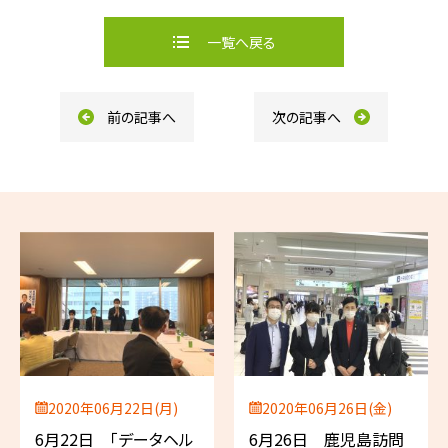
c
n
e
e
b
一覧へ戻る
o
o
k
前の記事へ
次の記事へ
2020年06月22日(月)
2020年06月26日(金)
6月22日 「データヘル
6月26日 鹿児島訪問