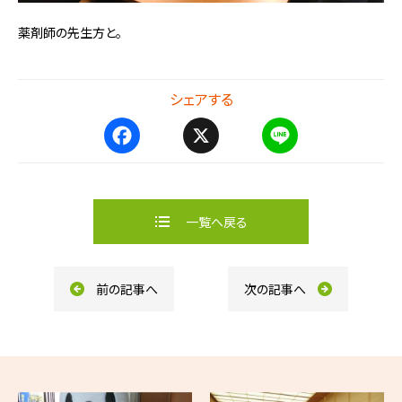
薬剤師の先生方と。
シェアする
F
X
L
a
i
c
n
e
e
b
一覧へ戻る
o
o
k
前の記事へ
次の記事へ