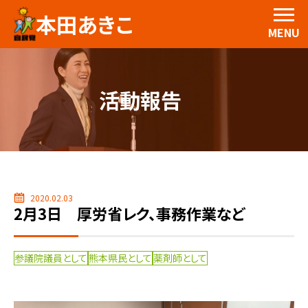
本田あきこ
MENU
活動報告
2020.02.03
2月3日 厚労省レク、事務作業など
参議院議員として
熊本県民として
薬剤師として