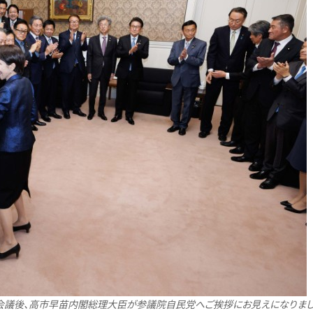
会議後、高市早苗内閣総理大臣が参議院自民党へご挨拶にお見えになりまし