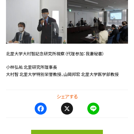
北里大学大村智記念研究所視察（代理参加：我妻秘書）
小林弘祐 北里研究所理事長
大村智 北里大学特別栄誉教授、山岡邦宏 北里大学医学部教授
シェアする
F
X
L
a
i
c
n
e
e