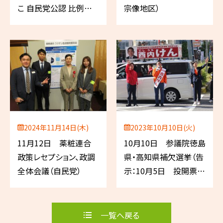
こ 自民党公認 比例代
宗像地区）
表／薬剤師）
2024年11月14日(木)
2023年10月10日(火)
11月12日 薬粧連合
10月10日 参議院徳島
政策レセプション、政調
県・高知県補欠選挙（告
全体会議（自民党）
示：10月5日 投開票：
10月22日）
一覧へ戻る