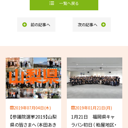
b
一覧へ戻る
o
o
k
前の記事へ
次の記事へ
2019年07月04日(木)
2019年01月21日(月)
【参議院選挙2019】山梨
1月21日 福岡県キャ
県の皆さまへ（本田あき
ラバン初日（ 粕屋地区・