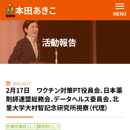
本田あきこ
MENU
活動報告
2021.02.17
2月17日 ワクチン対策PT役員会、日本薬
剤師連盟総務会、データヘルス委員会、北
里大学大村智記念研究所視察（代理）
参議院議員として
薬剤師として