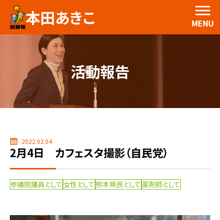
本田あきこ
MENU
活動報告
2022.02.04
2月4日 カフェスタ撮影（自民党）
参議院議員として
女性として
熊本県民として
薬剤師として