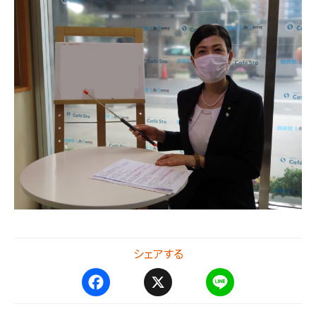
シェアする
F
X
L
a
i