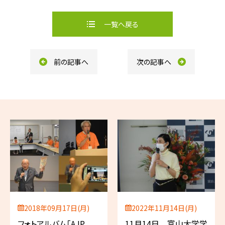
c
n
e
e
b
一覧へ戻る
o
o
k
前の記事へ
次の記事へ
2018年09月17日(月)
2022年11月14日(月)
フォトアルバム「AJP
11月14日 富山大学学