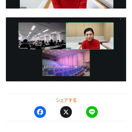
シェアする
F
X
L
a
i
c
n