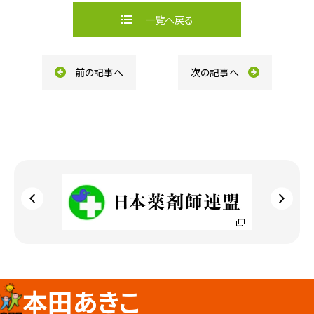
e
e
b
一覧へ戻る
o
o
k
前の記事へ
次の記事へ
本田あきこ