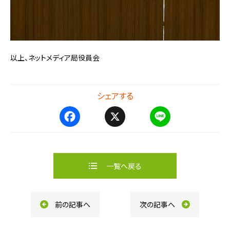
以上、ネットメディア局役員会
シェアする
F
X
L
a
i
c
n
e
e
b
一覧へ戻る
o
o
k
前の記事へ
次の記事へ