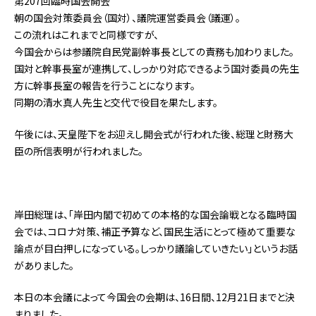
第207回臨時国会開会
朝の国会対策委員会（国対）、議院運営委員会（議運）。
この流れはこれまでと同様ですが、
今国会からは参議院自民党副幹事長としての責務も加わりました。
国対と幹事長室が連携して、しっかり対応できるよう国対委員の先生
方に幹事長室の報告を行うことになります。
同期の清水真人先生と交代で役目を果たします。
午後には、天皇陛下をお迎えし開会式が行われた後、総理と財務大
臣の所信表明が行われました。
岸田総理は、「岸田内閣で初めての本格的な国会論戦となる臨時国
会では、コロナ対策、補正予算など、国民生活にとって極めて重要な
論点が目白押しになっている。しっかり議論していきたい」というお話
がありました。
本日の本会議によって今国会の会期は、16日間、12月21日までと決
まりました。