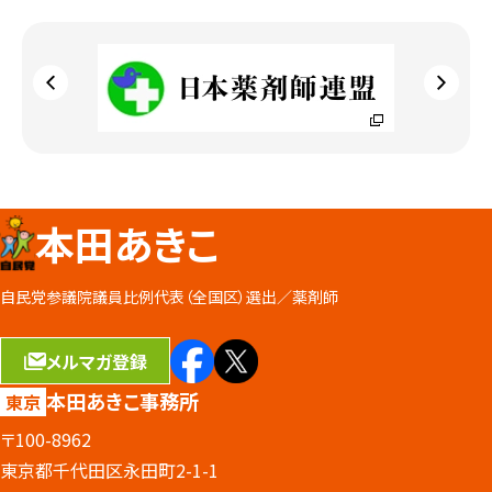
本田あきこ
自民党参議院議員比例代表（全国区）選出／
薬剤師
メルマガ登録
本田あきこ事務所
東京
〒100-8962
東京都千代田区永田町2-1-1