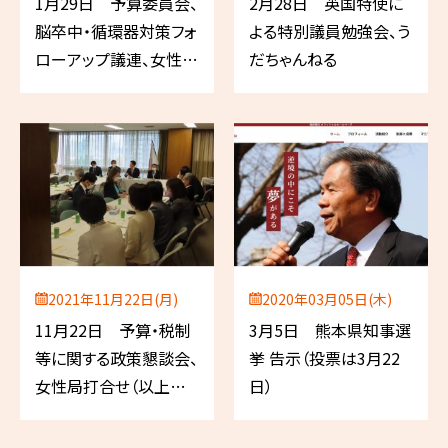
1月29日 予算委員会、
2月28日 英国特使に
脳卒中・循環器対策フォ
よる特別議員勉強会、う
ローアップ議連、女性未
だちゃんねる
来塾など
2021年11月22日(月)
2020年03月05日(木)
11月22日 予算・税制
3月5日 熊本県知事選
等に関する政策懇談会、
挙 告示（投票は3月22
女性局打合せ（以上
日）
自民党）、省庁レク