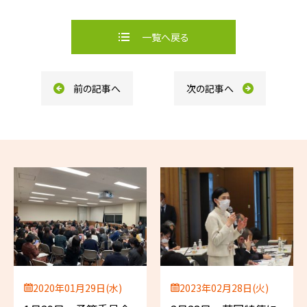
a
i
c
n
e
e
b
一覧へ戻る
o
o
k
前の記事へ
次の記事へ
2020年01月29日(水)
2023年02月28日(火)