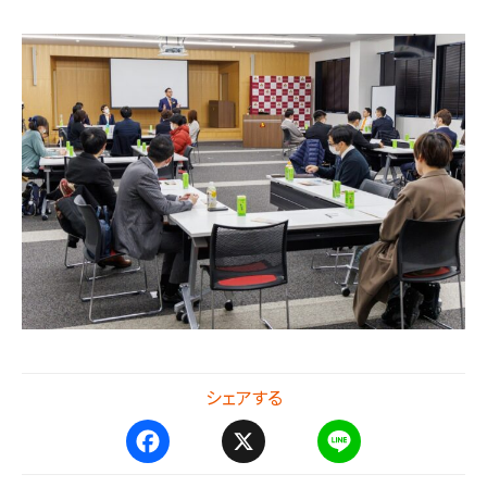
シェアする
F
X
L