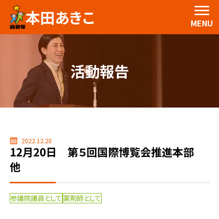
本田あきこ
MENU
活動報告
2022.12.20
12月20日 第５回国際博覧会推進本部
他
参議院議員として
薬剤師として