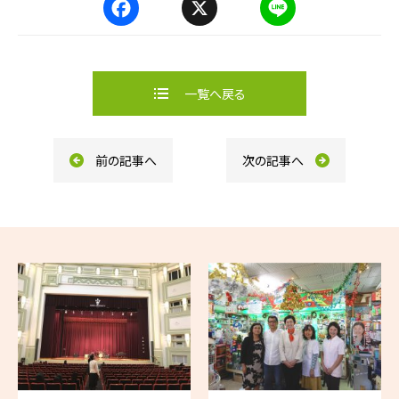
F
X
L
a
i
c
n
e
e
b
一覧へ戻る
o
o
k
前の記事へ
次の記事へ