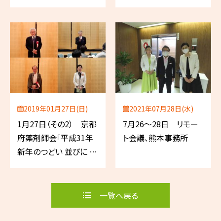
学技術・イノベーション
戦略調査会、宇宙・海洋
開発特別委員会、茨城
県薬剤師連盟総務会
2019年01月27日(日)
2021年07月28日(水)
1月27日（その2） 京都
7月26～28日 リモー
府薬剤師会「平成31年
ト会議、熊本事務所
新年のつどい 並びに 会
員各賞受賞祝賀会」（京
都市）
一覧へ戻る