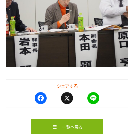
シェアする
F
X
L
a
i
c
n
e
e
b
一覧へ戻る
o