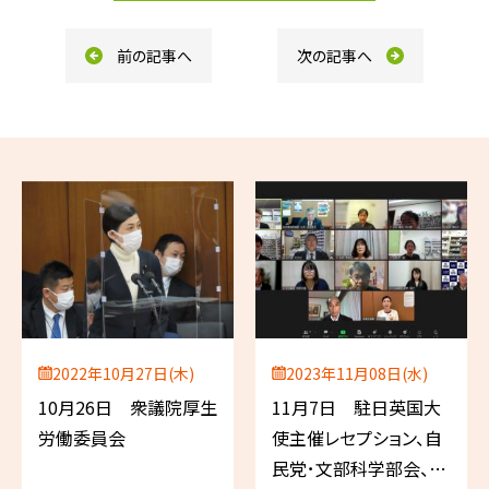
o
k
前の記事へ
次の記事へ
2022年10月27日(木)
2023年11月08日(水)
10月26日 衆議院厚生
11月7日 駐日英国大
労働委員会
使主催レセプション、自
民党･文部科学部会、科