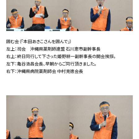
囲む会（「本田あきこさんを囲んで」）
左上：司会 沖縄県薬剤師連盟 石川恵市副幹事長
右上：終日同行して下さった姫野耕一副幹事長の開会挨拶。
左下：亀谷浩昌会長、早朝からご同行頂きました。
右下：沖縄県病院薬剤師会 中村克徳会長