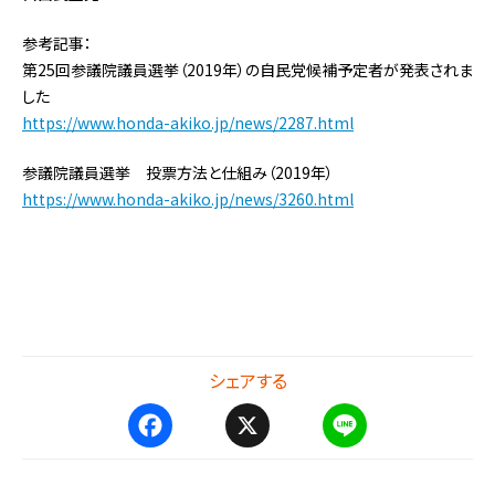
参考記事：
第25回参議院議員選挙（2019年）の自民党候補予定者が発表されま
した
https://www.honda-akiko.jp/news/2287.html
参議院議員選挙 投票方法と仕組み（2019年）
https://www.honda-akiko.jp/news/3260.html
シェアする
F
X
L
a
i
c
n