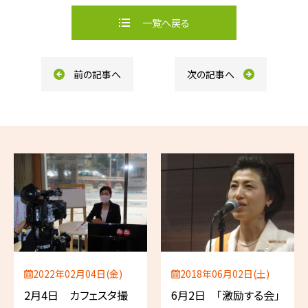
e
e
b
一覧へ戻る
o
o
k
前の記事へ
次の記事へ
2022年02月04日(金)
2018年06月02日(土)
2月4日 カフェスタ撮
6月2日 「激励する会」