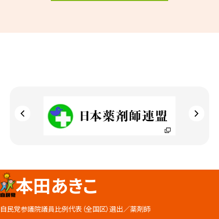
本田あきこ
自民党参議院議員比例代表（全国区）選出／
薬剤師