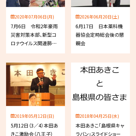
2020年07月06日(月)
2026年06月20日(土)
7月6日 令和2年豪雨
6月17日 日本薬科機
災害対策本部、新型コ
器協会定時総会後の懇
ロナウイルス関連肺炎
親会
対策本部（以上、自民
党）、愛知県薬剤師会
2019年05月12日(日)
2018年04月25日(水)
5月12日（3／4）本田あ
本田あきこ「島根県キャ
きこ激励会（八王子）
ラバン」スライドショー