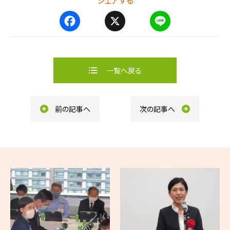
シェアする
F
X
L
a
i
c
n
e
e
b
一覧へ戻る
o
o
k
前の記事へ
次の記事へ