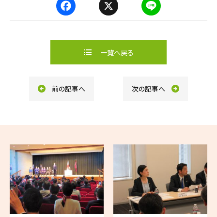
F
X
L
a
i
c
n
e
e
b
一覧へ戻る
o
o
k
前の記事へ
次の記事へ