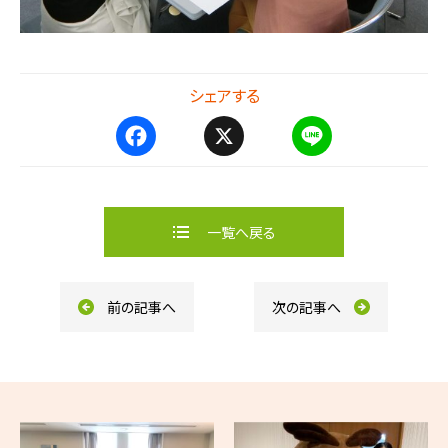
シェアする
F
X
L
a
i
c
n
e
e
b
一覧へ戻る
o
o
k
前の記事へ
次の記事へ