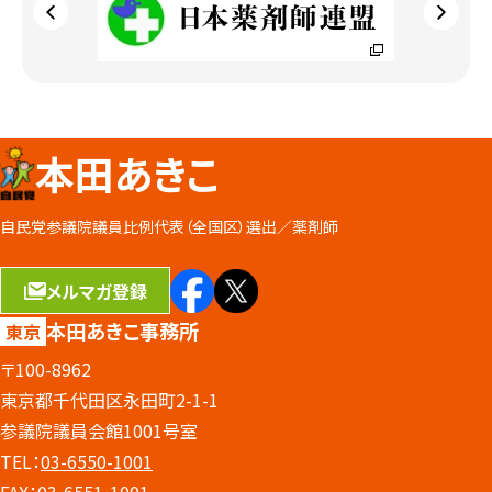
本田あきこ
自民党参議院議員比例代表（全国区）選出／
薬剤師
メルマガ登録
本田あきこ事務所
東京
〒100-8962
東京都千代田区永田町2-1-1
参議院議員会館1001号室
TEL：
03-6550-1001