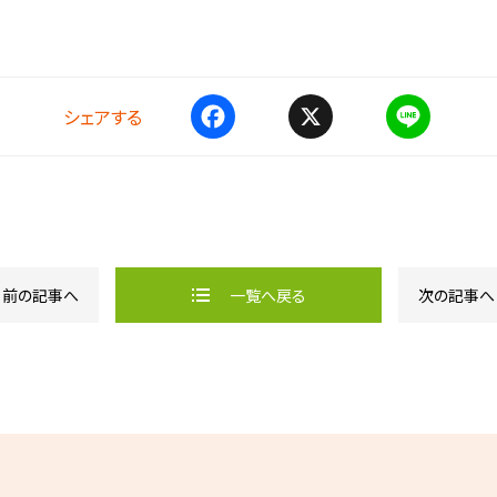
シェアする
F
X
L
a
i
c
n
e
e
b
o
o
k
前の記事へ
一覧へ戻る
次の記事へ