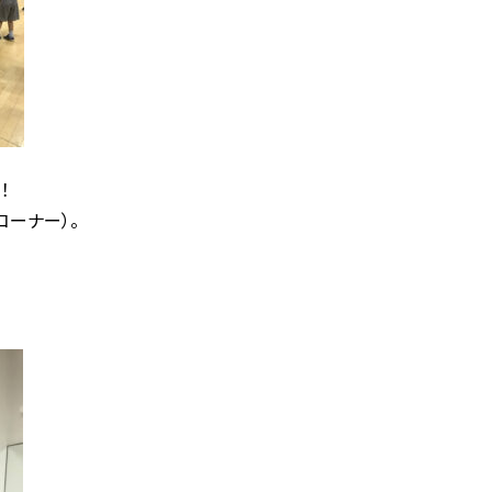
！
ーナー）。